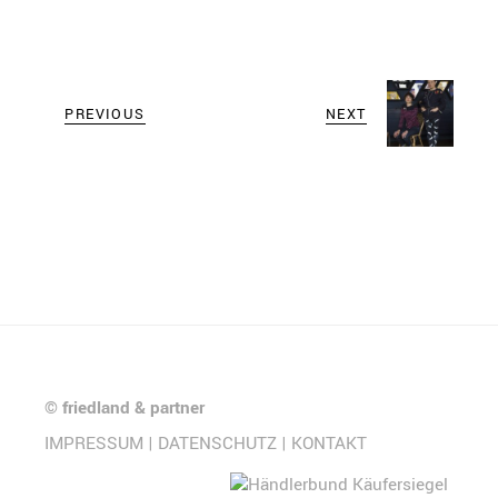
PREVIOUS
NEXT
©
friedland & partner
IMPRESSUM
|
DATENSCHUTZ
|
KONTAKT