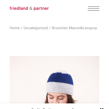
Skip
to
the
content
Home
Uncategorized
Broschen Macon&Lesqouy