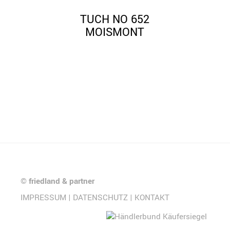
TUCH NO 652
MOISMONT
©
friedland & partner
IMPRESSUM
|
DATENSCHUTZ
|
KONTAKT