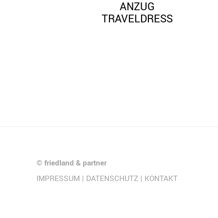
ANZUG
TRAVELDRESS
©
friedland & partner
IMPRESSUM
|
DATENSCHUTZ
|
KONTAKT