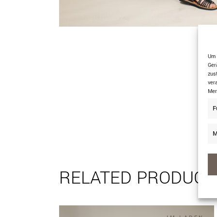
Um 
Ger
zus
ver
Mer
F
M
RELATED PRODUCT