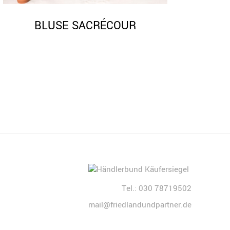
BLUSE SACRÉCOUR
Tel.: 030 78719502
mail@friedlandundpartner.de