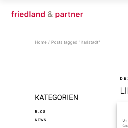
Skip
to
the
content
Home
Posts tagged "Karlstadt"
DE
L
KATEGORIEN
BLOG
NEWS
Um 
Ger