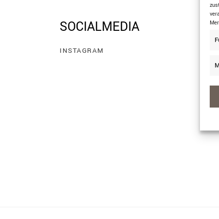
zus
ver
SOCIALMEDIA
Mer
F
INSTAGRAM
M