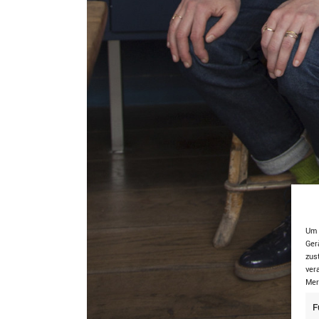
Um 
Ger
zus
ver
Mer
F