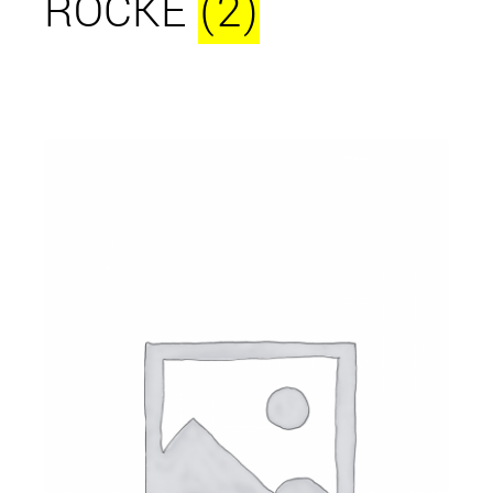
RÖCKE
(2)